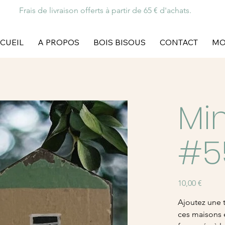
Frais de livraison offerts à partir de 65 € d'achats.
CUEIL
A PROPOS
BOIS BISOUS
CONTACT
MO
Mi
#5
Prix
10,00 €
Ajoutez une 
ces maisons 