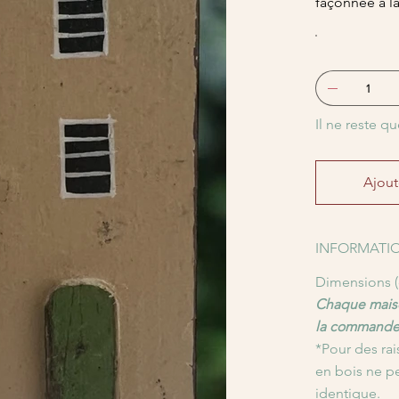
façonnée à la
Il ne reste qu
Ajout
INFORMATIO
Dimensions (c
Chaque maiso
la commande
*Pour des rai
en bois ne p
identique.