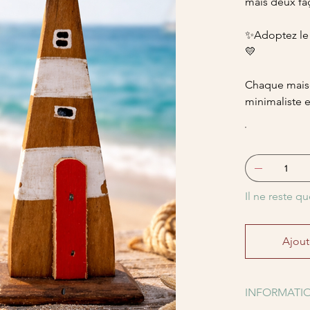
mais deux faç
✨Adoptez le v
💛
Chaque maiso
minimaliste 
Il ne reste qu
Ajout
INFORMATIO