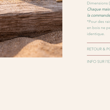
Dimensions (c
Chaque maiso
la commande
*Pour des rai
en bois ne p
identique.
RETOUR & P
INFO SUR l'