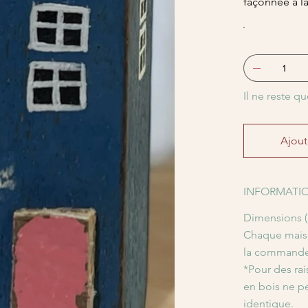
façonnée à la
Il ne reste qu
Ajout
INFORMATIO
Dimensions (c
Chaque maiso
la commande
*Pour des rai
en bois ne p
identique.