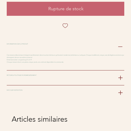
Rupture de stock
INFORMATION SUR LE PRODUIT
Ces maisons décoratives s'intègrent parfaitement dans tous les intérieurs, qu'ils soient modernes, bohèmes ou rustiques. Chaque modèle est unique, avec de légères variations qui
témoignent de son caractère artisanal.
Dimensions (cm) : Long 6x larg 2.5 x H 9
Chaque maison étant une pièce unique, seule une unité est disponible à la commande.
RETOUR & POLITIQUE DE REMBOURSEMENT
INFO SUR l'EXPEDITION
Articles similaires