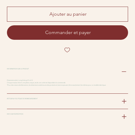
Ajouter au panier
Commander et payer
INFORMATION SUR LE PRODUIT
Dimensions (cm) : Long 2x larg 2.5 x H 5
Chaque maison étant une pièce unique, seule une unité est disponible à la commande.
*Pour des raisons de fabrication, les dimensions extérieures des produits en bois ne peuvent être exactement les mêmes pour un modèle identique.
RETOUR & POLITIQUE DE REMBOURSEMENT
INFO SUR l'EXPEDITION