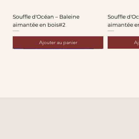
Souffle d'Océan – Baleine
Souffle d'O
aimantée en bois#2
aimantée e
Ajouter au panier
Aj