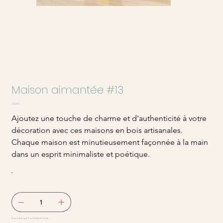
Maison aimantée #13
Prix
12,00 €
Ajoutez une touche de charme et d'authenticité à votre
décoration avec ces maisons en bois artisanales.
Chaque maison est minutieusement façonnée à la main
dans un esprit minimaliste et poétique.
Il ne reste que 1 article(s) en stock