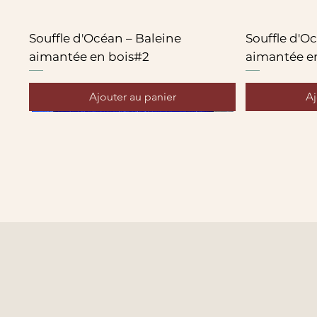
Souffle d'Océan – Baleine
Souffle d'O
aimantée en bois#2
aimantée e
Ajouter au panier
Aj