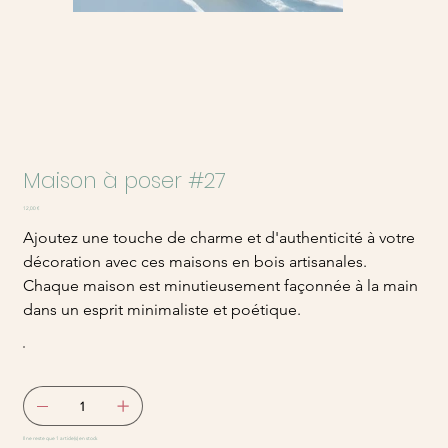
Maison à poser #27
Prix
12,00 €
Ajoutez une touche de charme et d'authenticité à votre
décoration avec ces maisons en bois artisanales.
Chaque maison est minutieusement façonnée à la main
dans un esprit minimaliste et poétique.
Il ne reste que 1 article(s) en stock