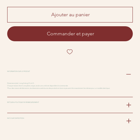
Ajouter au panier
Commander et payer
INFORMATION SUR LE PRODUIT
Dimensions (cm) : Long 2x larg 2.5 x H 5
Chaque maison étant une pièce unique, seule une unité est disponible à la commande.
*Pour des raisons de fabrication, les dimensions extérieures des produits en bois ne peuvent être exactement les mêmes pour un modèle identique.
RETOUR & POLITIQUE DE REMBOURSEMENT
INFO SUR l'EXPEDITION