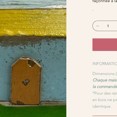
façonnée à la
INFORMATIO
Dimensions (c
Chaque maiso
la commande
*Pour des rai
en bois ne p
identique.