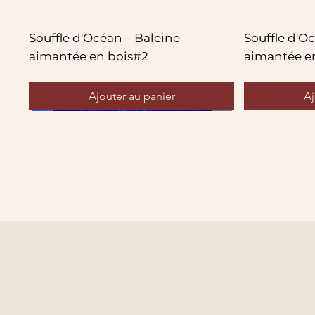
Souffle d'Océan – Baleine
Souffle d'O
aimantée en bois#2
aimantée e
Ajouter au panier
Aj