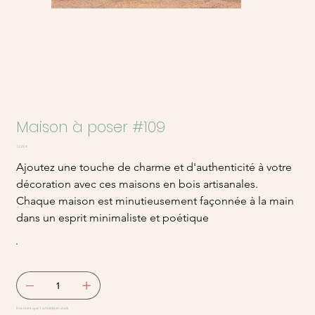
Maison à poser #109
Prix
12,00 €
Ajoutez une touche de charme et d'authenticité à votre
décoration avec ces maisons en bois artisanales.
Chaque maison est minutieusement façonnée à la main
dans un esprit minimaliste et poétique
Il ne reste que 1 article(s) en stock