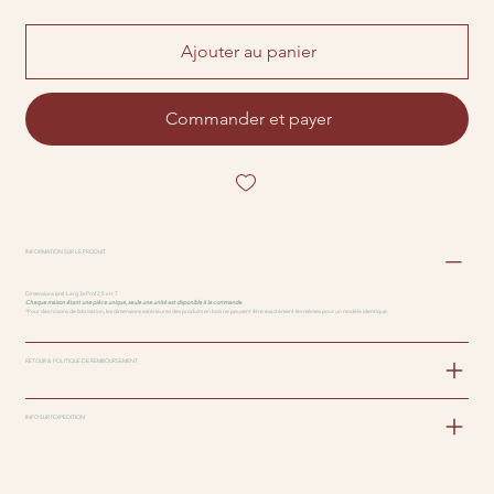
Ajouter au panier
Commander et payer
INFORMATION SUR LE PRODUIT
Dimensions (cm) :Larg 3x Prof 2,5 x H 7
Chaque maison étant une pièce unique, seule une unité est disponible à la commande.
*Pour des raisons de fabrication, les dimensions extérieures des produits en bois ne peuvent être exactement les mêmes pour un modèle identique.
RETOUR & POLITIQUE DE REMBOURSEMENT
INFO SUR l'EXPEDITION